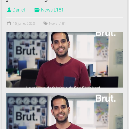
Daniel
News L181
15 juillet 2020
News L181