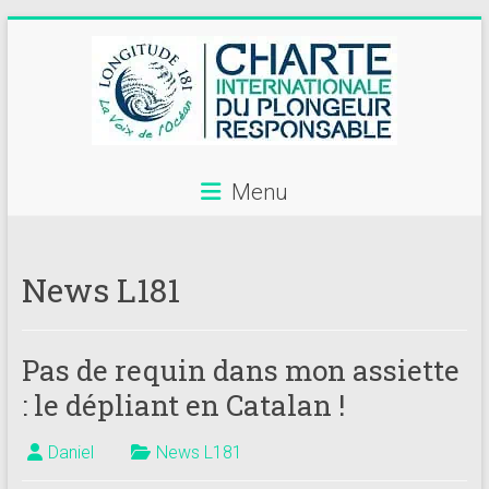
Skip
to
content
Menu
Annuaire
des
News L181
centres
de
Pas de requin dans mon assiette
plongée
: le dépliant en Catalan !
adhérents
Longitude
Daniel
News L181