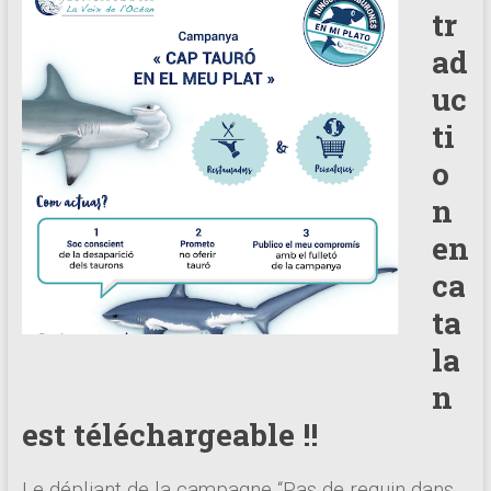
tr
ad
uc
ti
o
n
en
ca
ta
la
n
est téléchargeable !!
Le dépliant de la campagne “Pas de requin dans