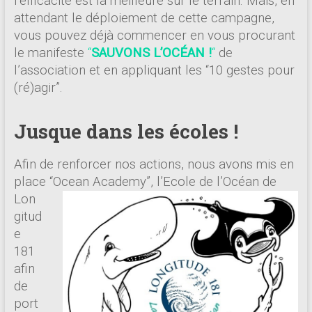
l’efficacité est la meilleure sur le terrain. Mais, en
attendant le déploiement de cette campagne,
vous pouvez déjà commencer en vous procurant
le manifeste
“
SAUVONS L’OCÉAN !
“
de
l’association et en appliquant les “10 gestes pour
(ré)agir”.
Jusque dans les écoles !
Afin de renforcer nos actions, nous avons mis en
place “Ocean Academy”, l’Ecole de l’Océan de
Lon
gitud
e
181
afin
de
port