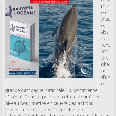
mis
e en
plac
e,
dès
la
rent
rée
pro
chai
ne,
d’un
e
grande campagne nationale “Ici commence
l’Océan”. Chacun pourra en être acteur à son
niveau pour mettre en œuvre des actions
locales, car c’est à cette échelle-là que