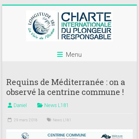
Skip
to
content
Menu
Annuaire
des
Requins de Méditerranée : on a
centres
observé la centrine commune !
de
plongée
Daniel
News L181
adhérents
29 mars 2018
News L181
Longitude