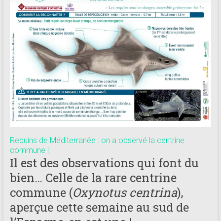
181
Annuaire
des
centres
de
plongée
adhérents
Longitude
181
Requins de Méditerranée : on a observé la centrine
commune !
Il est des observations qui font du
bien… Celle de la rare centrine
commune (
Oxynotus centrina
),
aperçue cette semaine au sud de