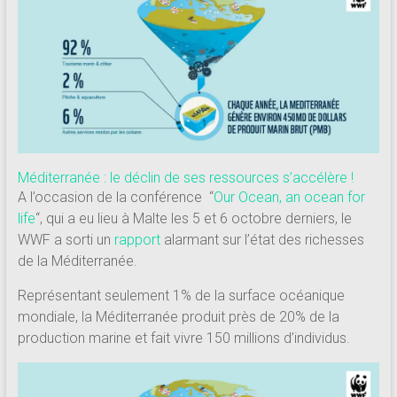
181
Annuaire
des
centres
de
plongée
adhérents
Méditerranée : le déclin de ses ressources s’accélère !
Longitude
A l’occasion de la conférence “
Our Ocean, an ocean for
181
life
“
, qui a eu lieu à Malte les 5 et 6 octobre derniers, le
WWF a sorti un
rapport
alarmant sur l’état des richesses
de la Méditerranée.
Représentant seulement 1% de la surface océanique
mondiale, la Méditerranée produit près de 20% de la
production marine et fait vivre 150 millions d’individus.