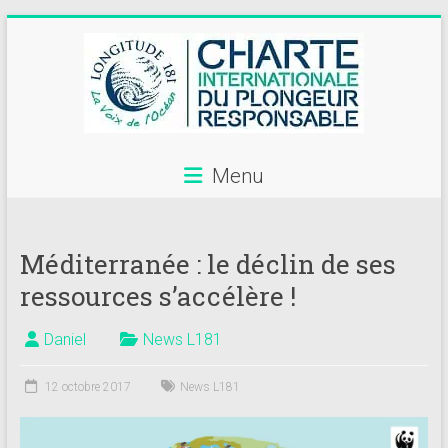
Skip
to
content
Menu
Annuaire
des
Méditerranée : le déclin de ses
centres
ressources s’accélère !
de
plongée
Daniel
News L181
adhérents
12 octobre 2017
News L181
Longitude