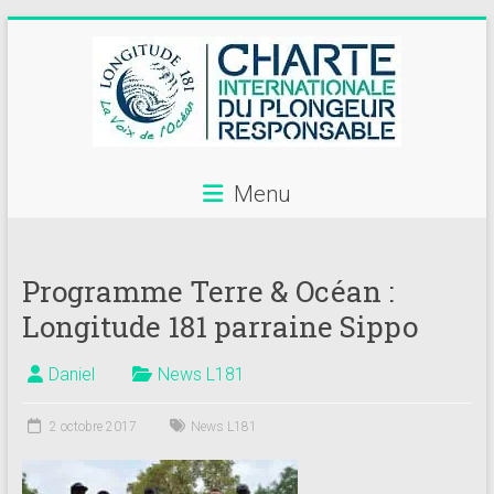
Skip
to
content
Menu
Annuaire
des
Programme Terre & Océan :
centres
Longitude 181 parraine Sippo
de
plongée
Daniel
News L181
adhérents
2 octobre 2017
News L181
Longitude