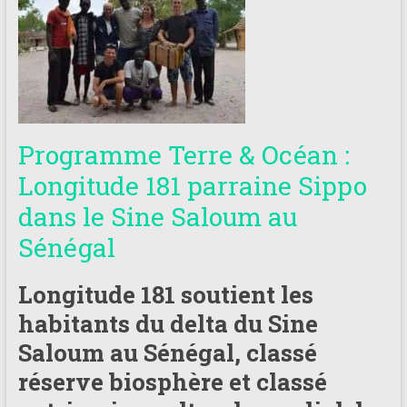
181
Annuaire
des
centres
de
plongée
Programme Terre & Océan :
adhérents
Longitude 181 parraine Sippo
Longitude
181
dans le Sine Saloum au
Sénégal
Longitude 181 soutient les
habitants du delta du Sine
Saloum au Sénégal, classé
réserve biosphère et classé