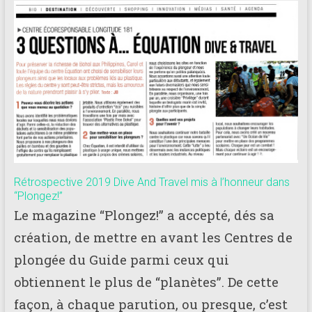
181
Annuaire
des
centres
de
plongée
adhérents
Longitude
181
Rétrospective 2019 Dive And Travel mis à l’honneur dans
“Plongez!”
Le magazine “Plongez!” a accepté, dés sa
création, de mettre en avant les Centres de
plongée du Guide parmi ceux qui
obtiennent le plus de “planètes”. De cette
façon, à chaque parution, ou presque, c’est