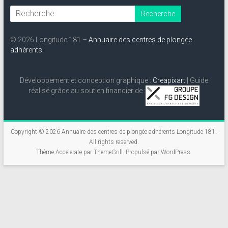
© 2026 Longitude 181 –
Annuaire des centres de plongée
adhérents
Développement et conception graphique :
Creapixart
| Guide
réalisé grâce au soutien financier de :
Copyright © 2026
Annuaire des centres de plongée adhérents Longitude 181
.
All rights reserved.
Thème
Accelerate
par ThemeGrill. Propulsé par
WordPress
.