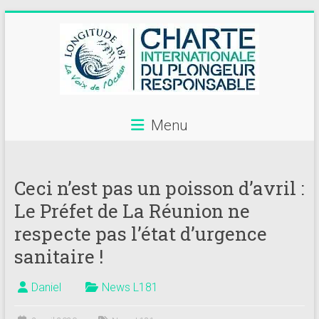
Skip
to
content
Menu
Annuaire
des
Ceci n’est pas un poisson d’avril :
centres
Le Préfet de La Réunion ne
de
respecte pas l’état d’urgence
plongée
sanitaire !
adhérents
Daniel
News L181
Longitude