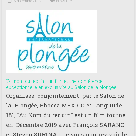
181
6 décembre 2019
News L181
Annuaire
des
centres
de
plongée
adhérents
Longitude
181
“Au nom du requin” : un film et une conférence
exceptionnelle en exclusivité au Salon de la plongée !
Organisée conjointement par le Salon de
la Plongée, Phocea MEXICO et Longitude
181, “Au Nom du requin” est un film tourné
en Décembre 2019 avec François SARANO
et Steven SURINA que vous pourrez voir le