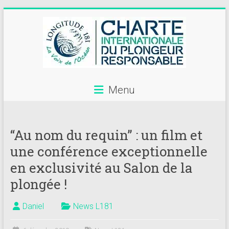
Skip
to
content
Menu
Annuaire
des
“Au nom du requin” : un film et
centres
une conférence exceptionnelle
de
en exclusivité au Salon de la
plongée
plongée !
adhérents
Daniel
News L181
Longitude