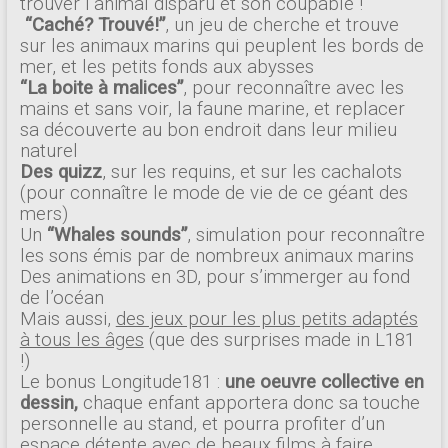
trouver l’animal disparu et son coupable !
“Caché? Trouvé!”
, un jeu de cherche et trouve
sur les animaux marins qui peuplent les bords de
mer, et les petits fonds aux abysses
“La boite à malices”
, pour reconnaître avec les
mains et sans voir, la faune marine, et replacer
sa découverte au bon endroit dans leur milieu
naturel
Des quizz
, sur les requins, et sur les cachalots
(pour connaître le mode de vie de ce géant des
mers)
Un
“Whales sounds”
, simulation pour reconnaître
les sons émis par de nombreux animaux marins
Des animations en 3D, pour s’immerger au fond
de l’océan
Mais aussi,
des jeux pour les plus petits adaptés
à tous les âges
(que des surprises made in L181
!)
Le bonus Longitude181 :
une oeuvre collective en
dessin,
chaque enfant apportera donc sa touche
personnelle au stand, et pourra profiter d’un
espace détente avec de beaux films à faire