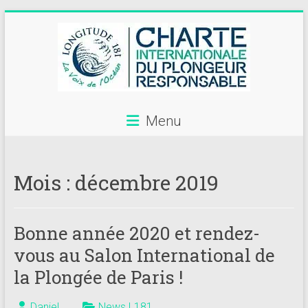
Skip
to
content
Menu
Annuaire
des
Mois :
décembre 2019
centres
de
Bonne année 2020 et rendez-
plongée
vous au Salon International de
adhérents
la Plongée de Paris !
Longitude
Daniel
News L181