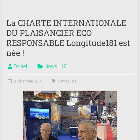
La CHARTE INTERNATIONALE
DU PLAISANCIER ECO
RESPONSABLE Longitude181 est
née !
Daniel
News L181
8 décembre 2019
News L181