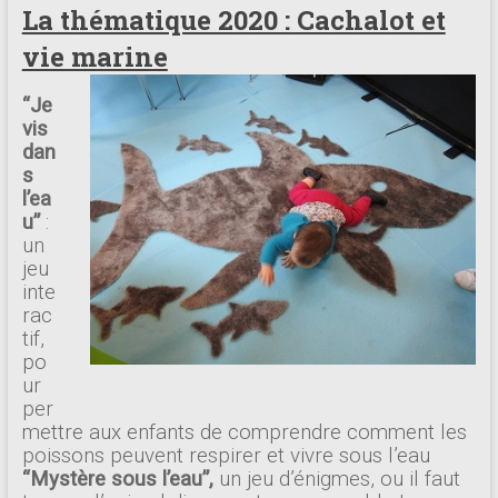
La thématique 2020 : Cachalot et
vie marine
“Je
vis
dan
s
l’ea
u”
:
un
jeu
inte
rac
tif,
po
ur
per
mettre aux enfants de comprendre comment les
poissons peuvent respirer et vivre sous l’eau
“Mystère sous l’eau”,
un jeu d’énigmes, ou il faut