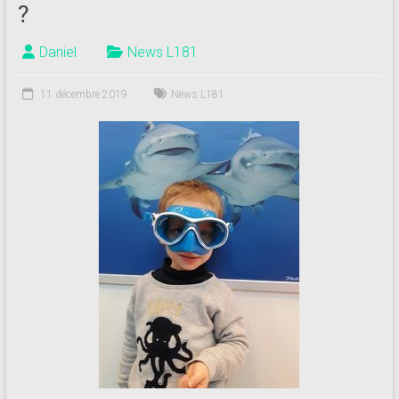
?
Daniel
News L181
11 décembre 2019
News L181