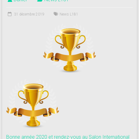
181
31 décembre 2019
News L181
Annuaire
des
centres
de
plongée
adhérents
Longitude
181
Bonne année 2020 et rendez-vous au Salon International