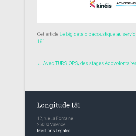
Cet article
Le big data bioacoustique au servi
181
.
←
Avec TURSIOPS, des stages écovolontaires 
Longitude 181
12, rue La Fontaine
26000 Valence
Mentions Légales