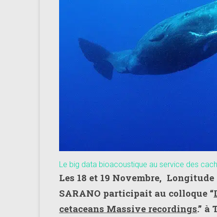
de
plongée
adhérents
Longitude
181
Le big data bioacoustique au service des cach
Les 18 et 19 Novembre, Longitude 1
SARANO participait au colloque “
cetaceans Massive recordings
.” à