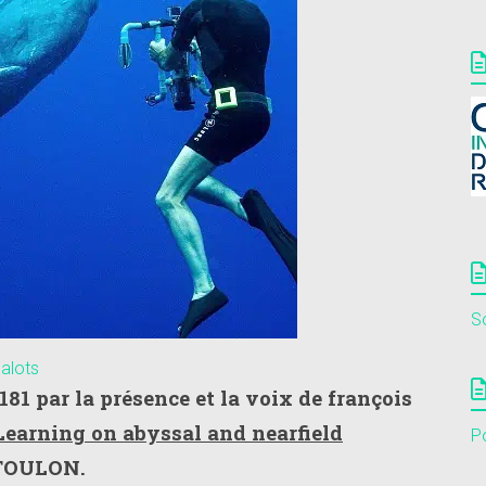
S
alots
81 par la présence et la voix de françois
Learning on abyssal and nearfield
Po
 TOULON.