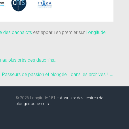
ce des cachalots
est apparu en premier sur
Longitude
au plus près des dauphins..
Passeurs de passion et plongée …dans les archives !
→
© 2026 Longitude 181 –
Annuaire des centres de
plongée adhérents