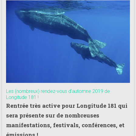
181
Annuaire
des
centres
de
plongée
adhérents
Longitude
181
Les (nombreux) rendez-vous d’automne 2019 de
Longitude 181 !
Rentrée très active pour Longitude 181 qui
sera présente sur de nombreuses
manifestations, festivals, conférences, et
émissions !