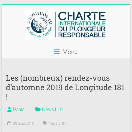
Skip
to
content
Menu
Annuaire
des
Les (nombreux) rendez-vous
centres
d’automne 2019 de Longitude 181
de
!
plongée
Daniel
News L181
adhérents
Longitude
28 août 2019
News L181