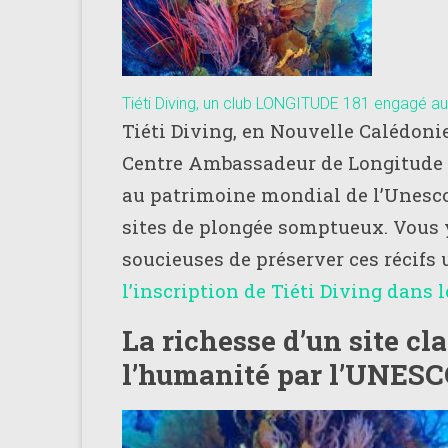
de
plongée
adhérents
Longitude
Tiéti Diving, un club LONGITUDE 181 engagé a
181
Tiéti Diving, en Nouvelle Calédoni
Centre Ambassadeur de Longitude 18
au patrimoine mondial de l’Unesco 
sites de plongée
somptueux
. Vous
soucieuses de préserver ces récifs 
l’inscription de Tiéti Diving dans 
La richesse d’un site cl
l’humanité par l’UNES