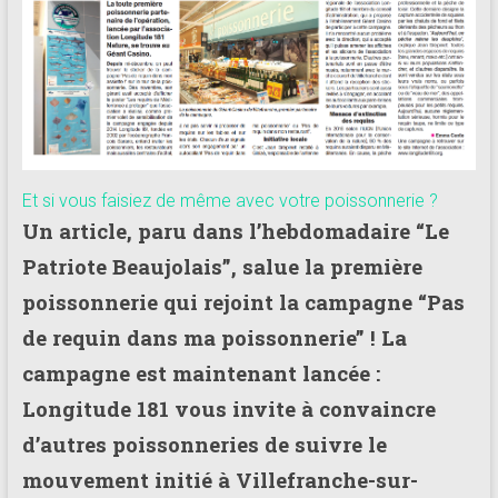
181
Annuaire
des
centres
de
plongée
adhérents
Et si vous faisiez de même avec votre poissonnerie ?
Longitude
Un article, paru dans l’hebdomadaire “Le
181
Patriote Beaujolais”, salue la première
poissonnerie qui rejoint la campagne “Pas
de requin dans ma poissonnerie” ! La
campagne est maintenant lancée :
Longitude 181 vous invite à convaincre
d’autres poissonneries de suivre le
mouvement initié à Villefranche-sur-