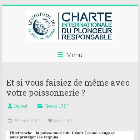
Skip
to
content
Menu
Annuaire
des
Et si vous faisiez de même avec
centres
votre poissonnerie ?
de
plongée
Daniel
News L181
adhérents
25 février 2019
News L181
Longitude