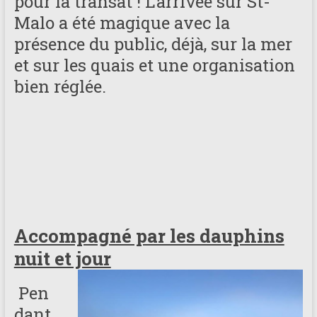
pour la transat ! L’arrivée sur St-
Malo a été magique avec la
présence du public, déjà, sur la mer
et sur les quais et une organisation
bien réglée.
Accompagné par les dauphins
nuit et jour
Pen
dant