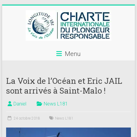
Skip
to
content
Menu
Annuaire
des
La Voix de l’Océan et Eric JAIL
centres
sont arrivés à Saint-Malo !
de
plongée
Daniel
News L181
adhérents
24 octobre 2018
News L181
Longitude