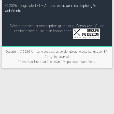
© 2026 Longitude 181 –
Annuaire des centres de plongée
adhérents
Développement et conception graphique :
Creapixart
| Guide
réalisé grâce au soutien financier de :
Copyright © 2026
Annuaire des centres de plongée adhérents Longitude 181
.
All rights reserved.
Thème
Accelerate
par ThemeGrill. Propulsé par
WordPress
.