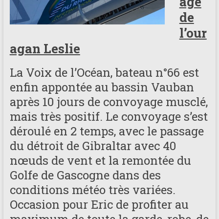
age
de
l’our
agan Leslie
La Voix de l’Océan, bateau n°66 est
enfin appontée au bassin Vauban
après 10 jours de convoyage musclé,
mais très positif. Le convoyage s’est
déroulé en 2 temps, avec le passage
du détroit de Gibraltar avec 40
nœuds de vent et la remontée du
Golfe de Gascogne dans des
conditions météo très variées.
Occasion pour Eric de profiter au
maximum de toute la garde-robe, de