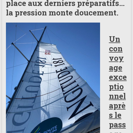
place aux derniers préparatifs…
la pression monte doucement.
Un
con
voy
age
exce
ptio
nnel
aprè
s le
pass