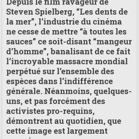
Depuis le film ravageur de
181
Steven Spielberg, “Les dents de
Annuaire
la mer”, l’industrie du cinéma
des
ne cesse de mettre “à toutes les
centres
sauces” ce soit-disant “mangeur
de
plongée
d’homme”, banalisant de ce fait
adhérents
l’incroyable massacre mondial
Longitude
perpétué sur l’ensemble des
181
espèces dans l’indifférence
générale. Néanmoins, quelques-
uns, et pas forcément des
activistes pro-requins,
démontrent au quotidien, que
cette image est largement