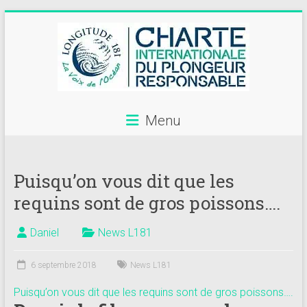
Skip
to
content
Menu
Annuaire
des
Puisqu’on vous dit que les
centres
requins sont de gros poissons….
de
plongée
Daniel
News L181
adhérents
6 septembre 2018
News L181
Longitude
Puisqu’on vous dit que les requins sont de gros poissons….