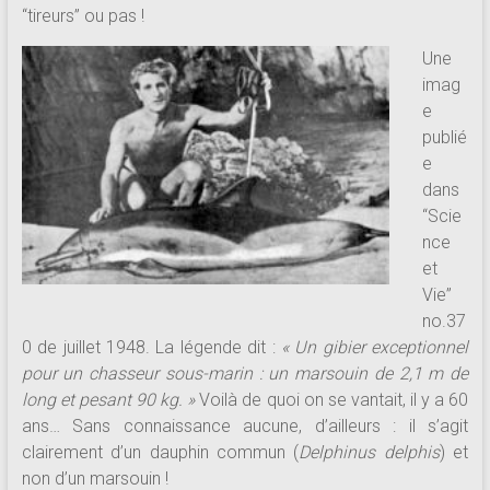
“tireurs” ou pas !
Une
imag
e
publié
e
dans
“Scie
nce
et
Vie”
no.37
0 de juillet 1948. La légende dit :
« Un gibier exceptionnel
pour un chasseur sous-marin : un marsouin de 2,1 m de
long et pesant 90 kg. »
Voilà de quoi on se vantait, il y a 60
ans… Sans connaissance aucune, d’ailleurs : il s’agit
clairement d’un dauphin commun (
Delphinus delphis
) et
non d’un marsouin !