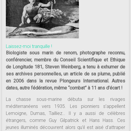
181
Annuaire
des
centres
de
plongée
Laissez-moi tranquille !
adhérents
Biologiste sous marin de renom, photographe reconnu,
Longitude
conférencier, membre du Conseil Scientifique et Ethique
181
de Longitude 181, Steven Weinberg, a tenu à exhumer de
ses archives personnelles, un article de sa plume, publié
en 2006 dans la revue Plongeurs International. Autres
dates, autre fédération, même “combat” à 11 ans d’écart !
La chasse sous-marine débuta sur les rivages
méditerranéens vers 1935. Les pionniers s’appellent
Lemoigne, Dumas, Tailliez… Il y a aussi de célèbres
étrangers, comme Guy Gilpatrick et Hans Hass. Ces
jeunes illuminés découvrent alors qu’il est aisé d’attraper