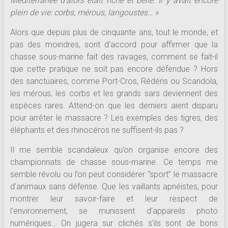
Méditerranée d’alors était riche et belle. Il y avait encore
plein de vie: corbs, mérous, langoustes… »
Alors que depuis plus de cinquante ans, tout le monde, et
pas des moindres, sont d’accord pour affirmer que la
chasse sous-marine fait des ravages, comment se fait-il
que cette pratique ne soit pas encore défendue ? Hors
des sanctuaires, comme Port-Cros, Rédéris ou Scandola,
les mérous, les corbs et les grands sars deviennent des
espèces rares. Attend-on que les derniers aient disparu
pour arrêter le massacre ? Les exemples des tigres, des
éléphants et des rhinocéros ne suffisent-ils pas ?
Il me semble scandaleux qu’on organise encore des
championnats de chasse sous-marine. Ce temps me
semble révolu ou l’on peut considérer “sport” le massacre
d’animaux sans défense. Que les vaillants apnéistes, pour
montrer leur savoir-faire et leur respect de
l’environnement, se munissent d’appareils photo
numériques… On jugera sur clichés s’ils sont de bons