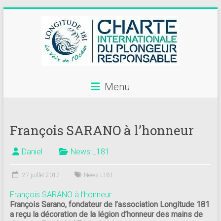
Skip
to
content
Menu
Annuaire
des
François SARANO à l’honneur
centres
de
Daniel
News L181
plongée
27 juillet 2017
News L181
adhérents
François SARANO à l’honneur
Longitude
François Sarano, fondateur de l’association Longitude 181
a reçu la décoration de la légion d’honneur des mains de