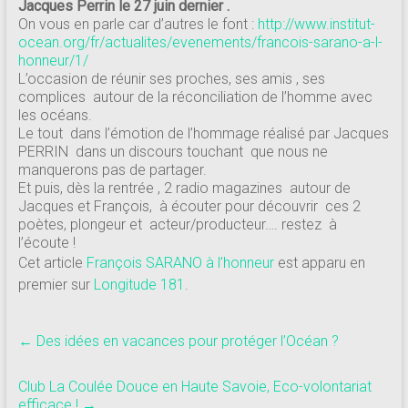
181
Jacques Perrin le 27 juin dernier .
On vous en parle car d’autres le font :
http://www.institut-
ocean.org/fr/actualites/evenements/francois-sarano-a-l-
Annuaire
honneur/1/
des
L’occasion de réunir ses proches, ses amis , ses
centres
complices autour de la réconciliation de l’homme avec
les océans.
de
Le tout dans l’émotion de l’hommage réalisé par Jacques
plongée
PERRIN dans un discours touchant que nous ne
adhérents
manquerons pas de partager.
Longitude
Et puis, dès la rentrée , 2 radio magazines autour de
181
Jacques et François, à écouter pour découvrir ces 2
poètes, plongeur et acteur/producteur…. restez à
l’écoute !
Cet article
François SARANO à l’honneur
est apparu en
premier sur
Longitude 181
.
←
Des idées en vacances pour protéger l’Océan ?
Club La Coulée Douce en Haute Savoie, Eco-volontariat
efficace !
→