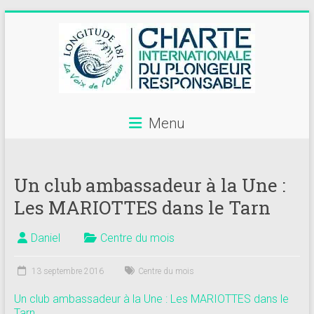
Skip
to
content
Menu
Annuaire
des
Un club ambassadeur à la Une :
centres
Les MARIOTTES dans le Tarn
de
plongée
Daniel
Centre du mois
adhérents
13 septembre 2016
Centre du mois
Longitude
Un club ambassadeur à la Une : Les MARIOTTES dans le
Tarn