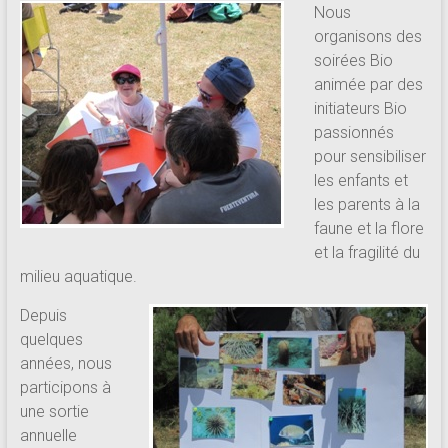
Nous
organisons des
soirées Bio
animée par des
initiateurs Bio
passionnés
pour sensibiliser
les enfants et
les parents à la
faune et la flore
et la fragilité du
milieu aquatique.
Depuis
quelques
années, nous
participons à
une sortie
annuelle