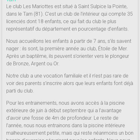
181
Le club Les Mariottes est situé à Saint Sulpice la Pointe,
dans le Tarn (81). C’est un club de l’intérieur qui compte 35
Annuaire
licenciés dont 18 enfants, ce qui fait du club le plus
des
représentatif du département en pourcentage d’enfants.
centres
de
Nous accueillons les enfants à partir de 7 ans, s’ils savent
plongée
nager : ils sont, la première année au club, Étoile de Mer.
adhérents
Après un baptême, ils peuvent s’orienter vers le plongeur
Longitude
de Bronze, Argent ou Or.
181
Notre club a une vocation familiale et il n’est pas rare de
voir des parents s’inscrire alors que leurs enfants font déjà
parti du club.
Pour les entrainements, nous avons accès à la piscine
extérieure de juin à début septembre qui a l’avantage
d’avoir une fosse de 4m de profondeur. Le reste de
l’année, nous nous entrainons dans la piscine intérieure
malheureusement petite, mais qui reste néanmoins un bon